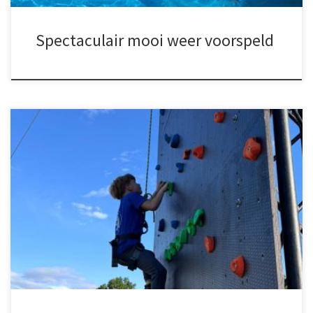
Spectaculair mooi weer voorspeld
Heb jij ‘m al gespot in Budel? De klimtoren van Spektakel JNBS
staat! En dat is pas het begin, want komende zaterdag komt er
nog veel meer bij op het circusveld: van boogschietbaan tot
bungeetrampolines en van stormbaan tot waterballenbak. Heb je
je nog niet ingeschreven voor het Spektakel? Doe […]