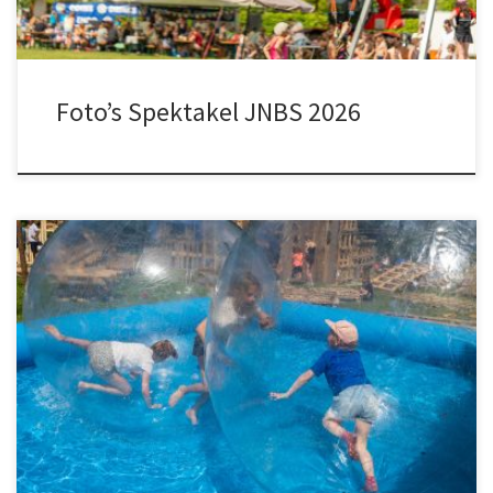
Foto’s Spektakel JNBS 2026
De eerste zomerse dag van het jaar valt samen met Spektakel
JNBS! Zon, een paar wolkjes en een heerlijke 29 graden: heel
veel beter kunnen we het niet krijgen. We zorgen voor genoeg
zonnebrand & schaduwplekken. Voor alle ouders-familie-en-
vrienden die niet het waterballenbad induiken staat er genoeg
lekkers koud bij […]