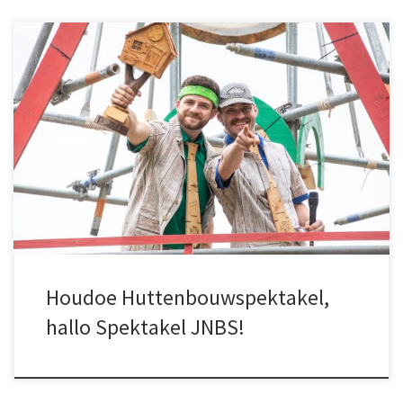
Na 10 jaar Huttenbouwspektakel is het tijd voor iets nieuws:
zonder hamers en spijkers, maar net zo’n spektakel. Het circusveld
in Budel wordt omgebouwd tot mini-pretpark voor één dag. Perry
Pallet en Hugo Hut, de presentatoren van Huttenbouw: “Na
duizenden pallets en nog veel meer spijkers is het mooi geweest!
[…]
Houdoe Huttenbouwspektakel,
hallo Spektakel JNBS!