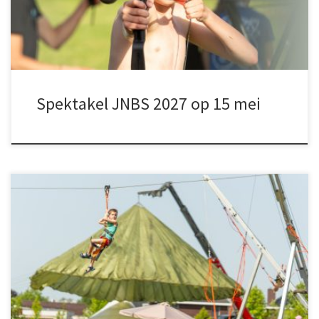
Spektakel JNBS 2027 op 15 mei
Klimmen, rollen, springen, schieten, nog veel meer en dat alles
onder een strakblauwe hemel – dat was Spektakel JNBS 2026! Wat
ons betreft een succes, dus noteer 15 mei 2027 alvast in je
agenda, voor de volgende editie. Maar eerst is het tijd om na te
genieten, check het hele […]