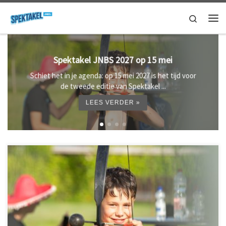
Ga naar inhoud
Search
Me
Foto's Spektakel JNBS 2026
 voor
Klimmen, rollen, springen, schieten, nog veel meer en
dat alles onder een strakblauwe ...
LEES VERDER »
Schiet het in je agenda: op 15 mei 2027 is het tijd voor de tweede
editie van Spektakel JNBS. Hou onze socials in de gaten voor het
laatste nieuws.